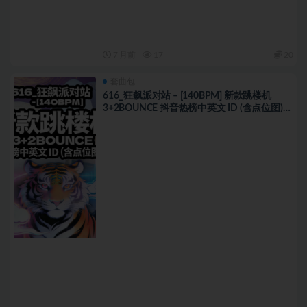
7 月前
17
20
套曲包
616_狂飙派对站 – [140BPM] 新款跳楼机
3+2BOUNCE 抖音热榜中英文 ID (含点位图)
歌路