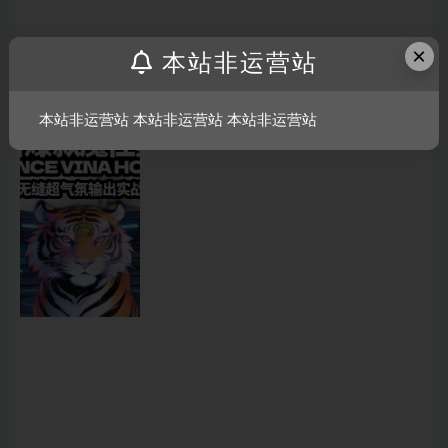
×
7 月前
20
20
本站非运营站
套曲包
615_魔舞电音空间站 – [140BPM] 抖音爆款魔
本站非运营站 本站非运营站 本站非运营站
性舞步 BOUNCE VINA HOUSE 全程无缝超气
氛输出实战思路