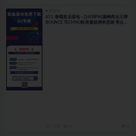
套曲包
613_奢曜皇后基地 – [140BPM]巅峰商业王牌
BOUNCE TECHNO欧美爆款榜单思路 带点位
图
7 月前
12
20