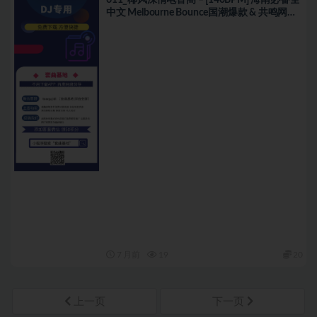
611_椰风深情电音阁 – [140BPM] 海南必备全
中文 Melbourne Bounce国潮爆款 & 共鸣网红
热播 ID 歌路
7 月前
19
20
上一页
下一页