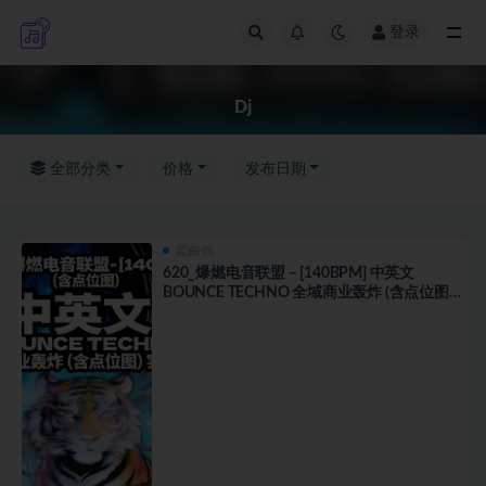
登录
全部
Dj
全部分类
价格
发布日期
套曲包
620_爆燃电音联盟 – [140BPM] 中英文
BOUNCE TECHNO 全域商业轰炸 (含点位图)
实战思路