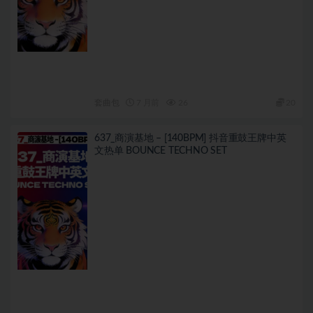
套曲包
7 月前
26
20
637_商演基地 – [140BPM] 抖音重鼓王牌中英
文热单 BOUNCE TECHNO SET