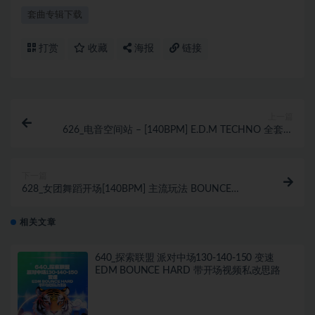
套曲专辑下载
打赏
收藏
海报
链接
上一篇
626_电音空间站 – [140BPM] E.D.M TECHNO 全套私
改 ID (含开场视频素材) 实战 SET
下一篇
628_女团舞蹈开场[140BPM] 主流玩法 BOUNCE
TECHNO ID 中英文 重鼓摇摆思路
相关文章
640_探索联盟 派对中场130-140-150 变速
EDM BOUNCE HARD 带开场视频私改思路