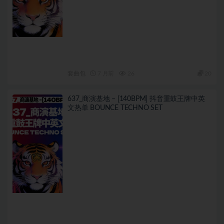
套曲包
7 月前
26
20
637_商演基地 – [140BPM] 抖音重鼓王牌中英
文热单 BOUNCE TECHNO SET