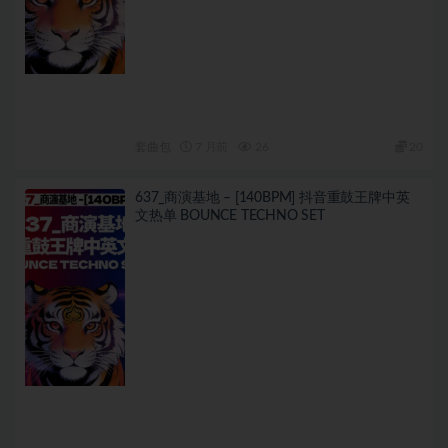
套曲包
7 月前
26
20
637_商演基地 – [140BPM] 抖音重鼓王牌中英
文热单 BOUNCE TECHNO SET