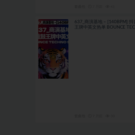
套曲包
7 月前
41
637_商演基地 – [140BPM] 
王牌中英文热单 BOUNCE TEC
SET
套曲包
7 月前
30