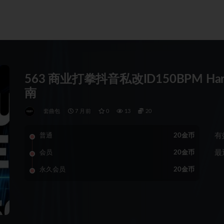
563 商业打拳抖音私改ID150BPM Ha
南
套曲包
7 月前
0
13
20
有
普通
20金币
最
会员
20金币
永久会员
20金币