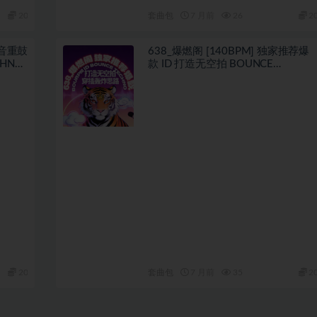
20
套曲包
7 月前
26
2
抖音重鼓
638_爆燃阁 [140BPM] 独家推荐爆
HNO
款 ID 打造无空拍 BOUNCE
TECHNO 穿插轰炸思路
20
套曲包
7 月前
35
2