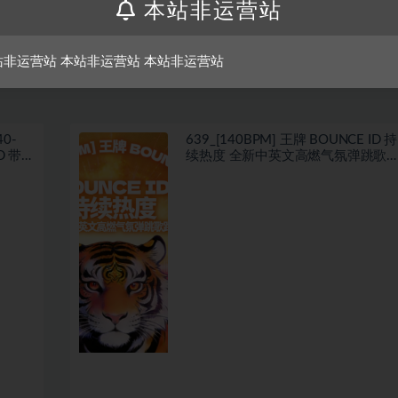
本站非运营站
上一篇
下一篇
 情绪共
564 女DJ订制网红热播ID150Bounce实力无空拍实
全思路
战全思路
站非运营站 本站非运营站 本站非运营站
0-
639_[140BPM] 王牌 BOUNCE ID 持
带开
续热度 全新中英文高燃气氛弹跳歌
路