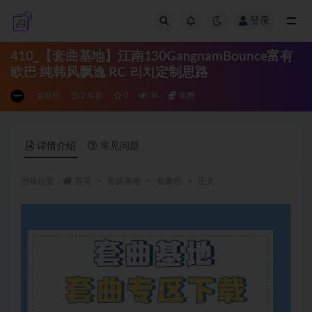
登录
全部
410_【套曲基地】江南130GangnamBounce富有
欧巴 纯韩风飘逸 RC 리치定制思路
套曲包
2 年前
0
34
免费
详情介绍
常见问题
当前位置：
首页
套曲基地
套曲包
正文