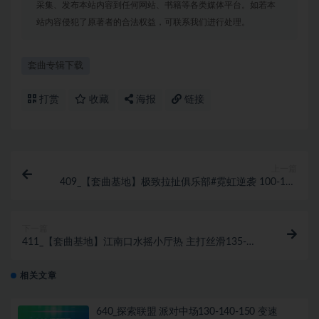
采集、发布本站内容到任何网站、书籍等各类媒体平台。如若本
站内容侵犯了原著者的合法权益，可联系我们进行处理。
套曲专辑下载
打赏
收藏
海报
链接
上一篇
409_【套曲基地】极致拉扯俱乐部#霓虹逆袭 100-128
Hiphop&House TPB极度空间 高能紧凑思路M
下一篇
411_【套曲基地】江南口水摇小厅热 主打丝滑135-
140Korea Bounce 商业韩风定制
相关文章
640_探索联盟 派对中场130-140-150 变速