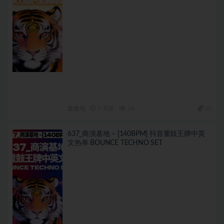
套曲包
7 月前
26
20
637_商演基地 – [140BPM] 抖音重鼓王牌中英
文热单 BOUNCE TECHNO SET