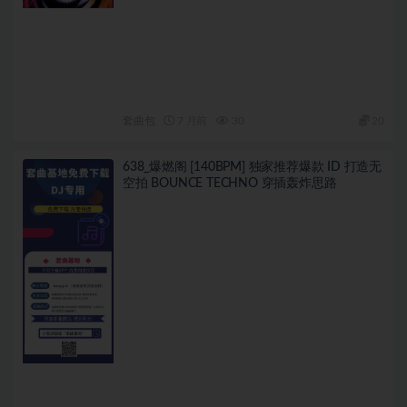
套曲包
7 月前
30
20
638_爆燃阁 [140BPM] 独家推荐爆款 ID 打造无
空拍 BOUNCE TECHNO 穿插轰炸思路