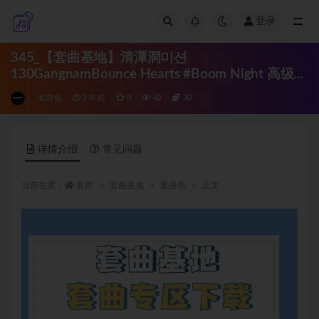
登录
全部
345_【套曲基地】清潭洞미션
130GangnamBounce Hearts #Boom Night 高级定
制Mix4.15
套曲包
2 年前
0
42
30
详情介绍
常见问题
当前位置：
首页
套曲基地
套曲包
正文