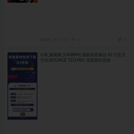
套曲包
7 月前
30
20
638_爆燃阁 [140BPM] 独家推荐爆款 ID 打造无
空拍 BOUNCE TECHNO 穿插轰炸思路