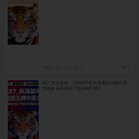
套曲包
7 月前
26
20
637_商演基地 – [140BPM] 抖音重鼓王牌中英
文热单 BOUNCE TECHNO SET