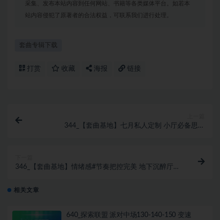
采集、发布本站内容到任何网站、书籍等各类媒体平台。如若本
站内容侵犯了原著者的合法权益，可联系我们进行处理。
套曲专辑下载
打赏
收藏
海报
链接
上一篇
344_【套曲基地】七月私人定制 小厅必备思路
Bpm128 Bounce & House 沉浸式体验 带点位图
下一篇
346_【套曲基地】情绪感#节奏把控完美 地下沉醉厅
128GangnamBounce
相关文章
640_探索联盟 派对中场130-140-150 变速