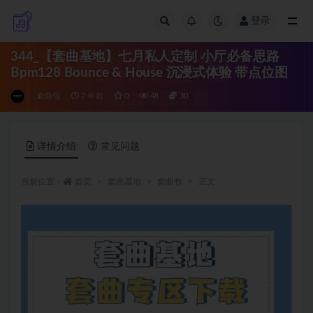
登录
全部
344_【套曲基地】七月私人定制 小厅必备思路
Bpm128 Bounce & House 沉浸式体验 带点位图
套曲包
2 年前
0
48
30
详情介绍
常见问题
当前位置：
首页
套曲基地
套曲包
正文