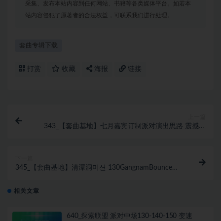
采集、发布本站内容到任何网站、书籍等各类媒体平台。如若本
站内容侵犯了原著者的合法权益，可联系我们进行处理。
套曲专辑下载
打赏
收藏
海报
链接
上一篇
343_【套曲基地】七月嘉宾订制派对演出思路 震撼开
场 高品质超级派对HardDance Hard-Psy
下一篇
345_【套曲基地】清潭洞미션 130GangnamBounce
Hearts #Boom Night 高级定制Mix4.15
相关文章
640_探索联盟 派对中场130-140-150 变速