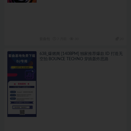
套曲包
7 月前
30
20
638_爆燃阁 [140BPM] 独家推荐爆款 ID 打造无
空拍 BOUNCE TECHNO 穿插轰炸思路