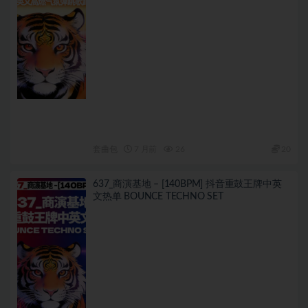
套曲包
7 月前
26
20
637_商演基地 – [140BPM] 抖音重鼓王牌中英
文热单 BOUNCE TECHNO SET