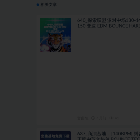
相关文章
640_探索联盟 派对中场130-14
150 变速 EDM BOUNCE HARD 
场视频私改思路
套曲包
7 月前
41
637_商演基地 – [140BPM] 
王牌中英文热单 BOUNCE TEC