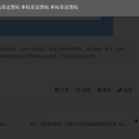
站非运营站 本站非运营站 本站非运营站
站原创发布。任何个人或组织，在未征得本站同意时，禁止复制、盗用、采集、
若本站内容侵犯了原著者的合法权益，可联系我们进行处理。
打赏
收藏
海报
链接
上一篇
下一篇
unce
341_【套曲基地】品牌大店早场精品铺垫思路 Tech
y Mix
G-House 律动节奏 情绪上升