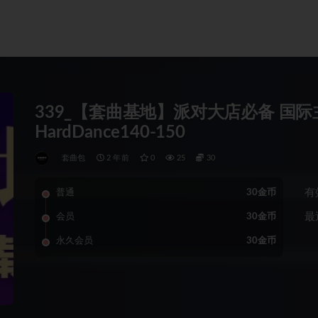
339_【套曲基地】派对大店必备 国际主流
HardDance140-150
套曲包
2 年前
0
25
30
有
普通
30金币
最
会员
30金币
永久会员
30金币