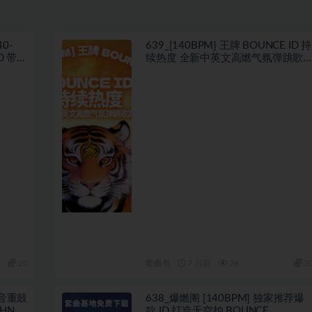
0-
639_[140BPM] 王牌 BOUNCE ID 持
带开
续热度 全新中英文高燃气氛弹跳歌
路
20
套曲包
7 月前
26
2
抖音重鼓
638_爆燃阁 [140BPM] 独家推荐爆
HNO
款 ID 打造无空拍 BOUNCE