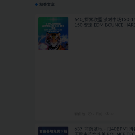
相关文章
640_探索联盟 派对中场130-14
150 变速 EDM BOUNCE HARD 
场视频私改思路
套曲包
7 月前
41
637_商演基地 – [140BPM] 
王牌中英文热单 BOUNCE TEC