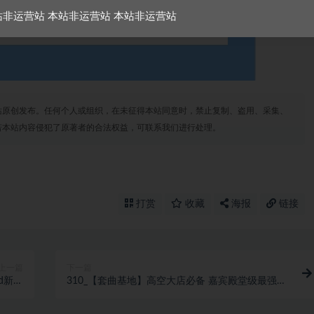
站非运营站 本站非运营站 本站非运营站
站原创发布。任何个人或组织，在未征得本站同意时，禁止复制、盗用、采集、
若本站内容侵犯了原著者的合法权益，可联系我们进行处理。
打赏
收藏
海报
链接
上一篇
下一篇
d新歌
310_【套曲基地】高空大店必备 嘉宾殿堂级最强私
实战思路
货 TECHNO SET135-140 稀缺资源