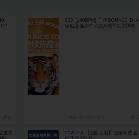
0-
639_[140BPM] 王牌 BOUNCE ID 持
带开
续热度 全新中英文高燃气氛弹跳歌
路
20
套曲包
7 月前
26
2
抖音重鼓
2024.5.6 【套曲基地】 独家精选 各
HNO
类开场 151首