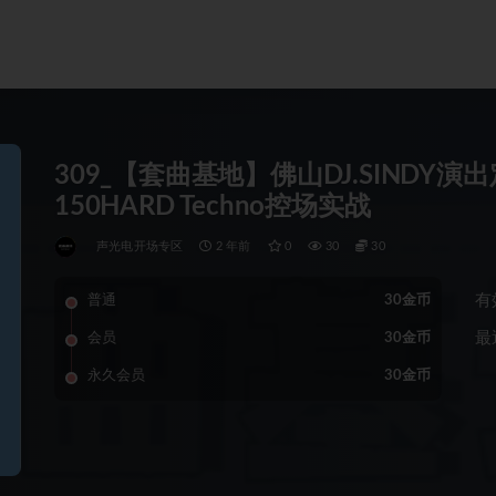
309_【套曲基地】佛山DJ.SINDY演
150HARD Techno控场实战
声光电开场专区
2 年前
0
30
30
有
普通
30金币
最
会员
30金币
永久会员
30金币