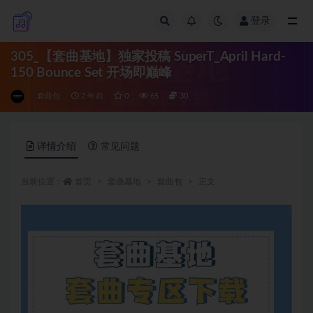
登录
全部
305_【套曲基地】独家投稿 SuperT_April Hard-
150 Bounce Set 开场即巅峰
套曲包
2 年前
0
65
30
详情介绍
常见问题
当前位置：
首页
套曲基地
套曲包
正文