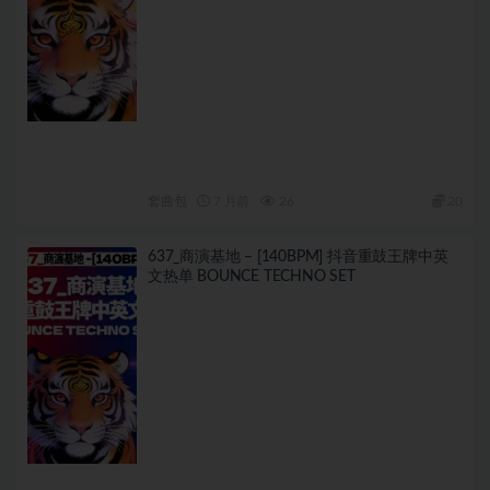
套曲包
7 月前
26
20
637_商演基地 – [140BPM] 抖音重鼓王牌中英
文热单 BOUNCE TECHNO SET