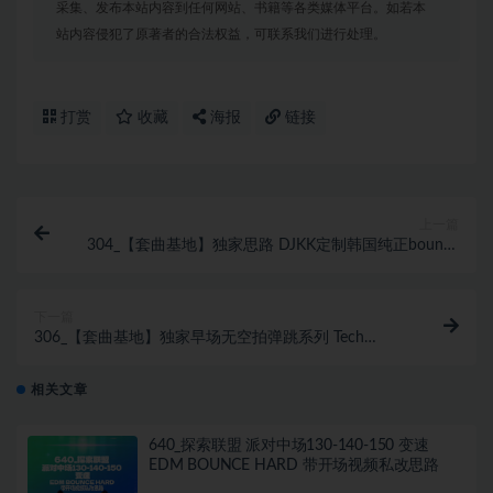
采集、发布本站内容到任何网站、书籍等各类媒体平台。如若本
站内容侵犯了原著者的合法权益，可联系我们进行处理。
打赏
收藏
海报
链接
上一篇
304_【套曲基地】独家思路 DJKK定制韩国纯正bounce
小厅130
下一篇
306_【套曲基地】独家早场无空拍弹跳系列 Tech
House Bass House & 国潮中文
相关文章
640_探索联盟 派对中场130-140-150 变速
EDM BOUNCE HARD 带开场视频私改思路