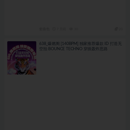
套曲包
7 月前
30
20
638_爆燃阁 [140BPM] 独家推荐爆款 ID 打造无
空拍 BOUNCE TECHNO 穿插轰炸思路