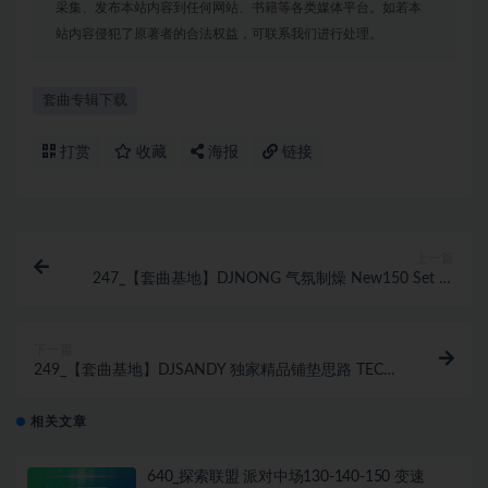
采集、发布本站内容到任何网站、书籍等各类媒体平台。如若本
站内容侵犯了原著者的合法权益，可联系我们进行处理。
套曲专辑下载
打赏
收藏
海报
链接
上一篇
247_【套曲基地】DJNONG 气氛制燥 New150 Set 顶
级高空派对 激情硬核轰炸
下一篇
249_【套曲基地】DJSANDY 独家精品铺垫思路 TECH
HOUSE & BOUNCE (含玩法点位图)
相关文章
640_探索联盟 派对中场130-140-150 变速