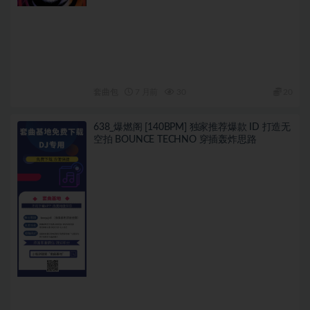
套曲包
7 月前
30
20
638_爆燃阁 [140BPM] 独家推荐爆款 ID 打造无
空拍 BOUNCE TECHNO 穿插轰炸思路