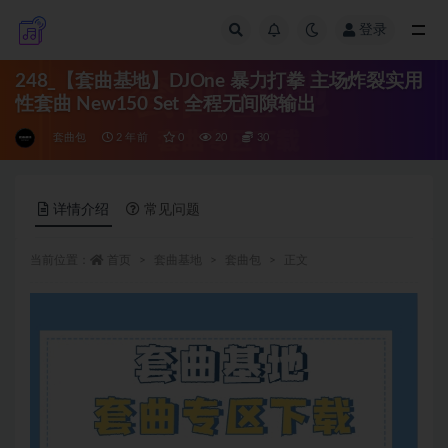
登录
全部
248_【套曲基地】DJOne 暴力打拳 主场炸裂实用
性套曲 New150 Set 全程无间隙输出
套曲包
2 年前
0
20
30
详情介绍
常见问题
当前位置：
首页
套曲基地
套曲包
正文