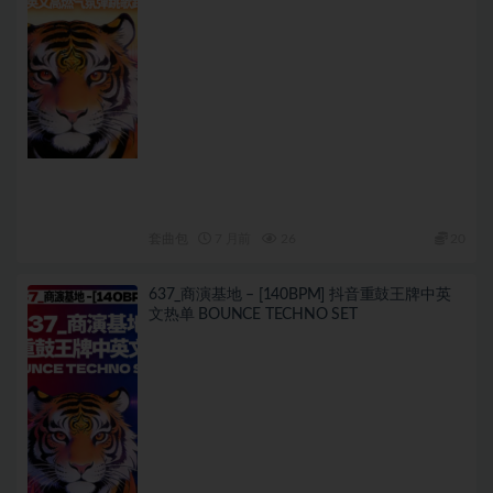
套曲包
7 月前
26
20
637_商演基地 – [140BPM] 抖音重鼓王牌中英
文热单 BOUNCE TECHNO SET