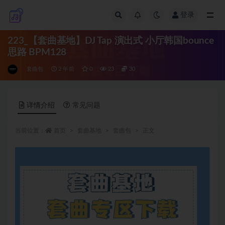
登录
全部
223_【套曲基地】DJ Tap 演出式 小厅韩国bounce
思路 BPM128
套曲包
2 年前
0
23
30
详情介绍
常见问题
当前位置：
首页
套曲基地
套曲包
正文