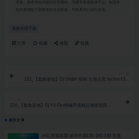
采集、发布本站内容到任何网站、书籍等各类媒体平台。如若本
站内容侵犯了原著者的合法权益，可联系我们进行处理。
套曲专辑下载
打赏
收藏
海报
链接
上一篇
222_【套曲基地】DJ SNBK 投稿 主场主流 techno130-
140Set
下一篇
224_【套曲基地】Dj Y3-Firs精编早场精品铺垫思路
Tech House 超稳定律动节奏
相关文章
640_探索联盟 派对中场130-140-150 变速