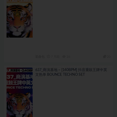
套曲包
7 月前
26
20
637_商演基地 – [140BPM] 抖音重鼓王牌中英
文热单 BOUNCE TECHNO SET