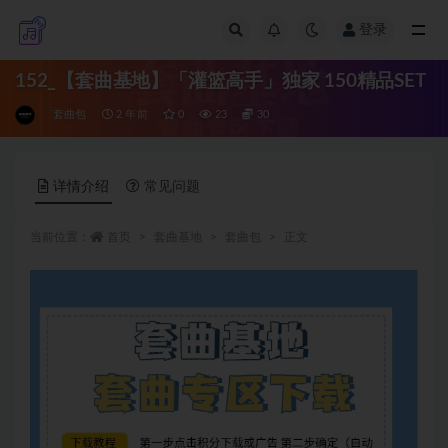
登录
全部
152_【套曲基地】「灌篮高手」独家 150精品SET
套曲包
2 年前
0
23
30
详情介绍
常见问题
当前位置：
首页
套曲基地
套曲包
正文