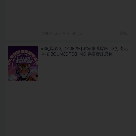
套曲包
7 月前
30
20
638_爆燃阁 [140BPM] 独家推荐爆款 ID 打造无
空拍 BOUNCE TECHNO 穿插轰炸思路