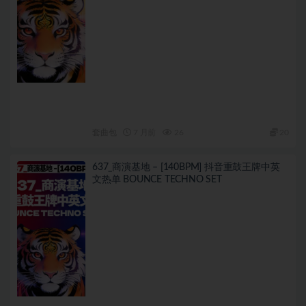
套曲包
7 月前
26
20
637_商演基地 – [140BPM] 抖音重鼓王牌中英
文热单 BOUNCE TECHNO SET