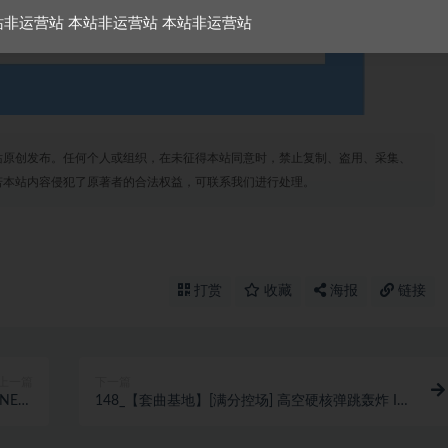
站非运营站 本站非运营站 本站非运营站
站原创发布。任何个人或组织，在未征得本站同意时，禁止复制、盗用、采集、
若本站内容侵犯了原著者的合法权益，可联系我们进行处理。
打赏
收藏
海报
链接
上一篇
下一篇
场NEW
148_【套曲基地】[满分控场] 高空硬核弹跳轰炸 ID
基尼开场
New 150 Set 全私改 Mash Edit 高品质实战思路