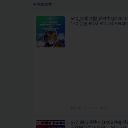
相关文章
640_探索联盟 派对中场130-14
150 变速 EDM BOUNCE HARD 
场视频私改思路
套曲包
7 月前
41
637_商演基地 – [140BPM] 
王牌中英文热单 BOUNCE TEC