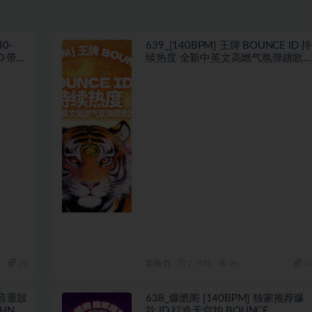
0-
639_[140BPM] 王牌 BOUNCE ID 持
带开
续热度 全新中英文高燃气氛弹跳歌
路
20
套曲包
7 月前
26
2
抖音重鼓
638_爆燃阁 [140BPM] 独家推荐爆
HNO
款 ID 打造无空拍 BOUNCE