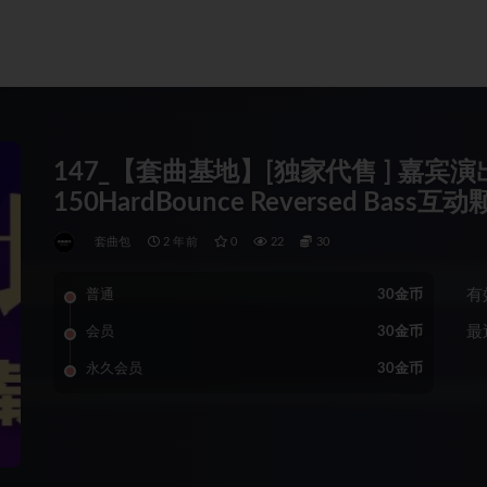
147_【套曲基地】[独家代售 ] 嘉宾演出
150HardBounce Reversed Bas
套曲包
2 年前
0
22
30
有
普通
30金币
最
会员
30金币
永久会员
30金币