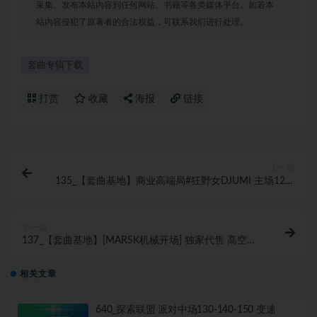
采集、发布本站内容到任何网站、书籍等各类媒体平台。如若本
站内容侵犯了原著者的合法权益，可联系我们进行处理。
套曲专辑下载
打赏
收藏
海报
链接
上一篇
135_【套曲基地】商业高端局#狂野女DJUMI 主场12点
炸场思路 150 Hard-Bounce Set (含点位图)
下一篇
137_【套曲基地】[MARSK机械开场] 独家代售 高空硬
核弹跳轰炸 IDNew 150 Set
相关文章
640_探索联盟 派对中场130-140-150 变速