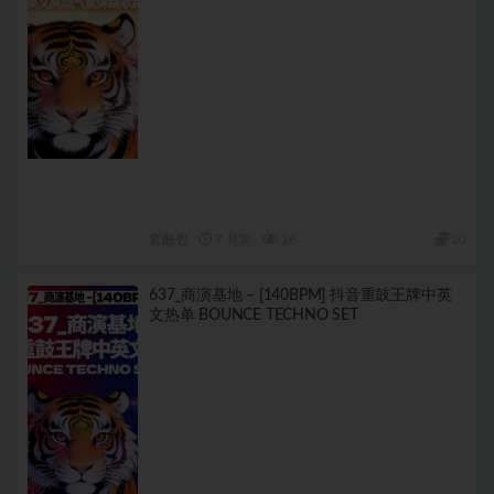
套曲包
7 月前
26
20
637_商演基地 – [140BPM] 抖音重鼓王牌中英
文热单 BOUNCE TECHNO SET