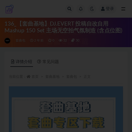
登录
全部
136_【套曲基地】DJ.EVERT 投稿自改自用
Mashup 150 Set 主场无空拍气氛制造 (含点位图)
套曲包
2 年前
0
32
30
详情介绍
常见问题
当前位置：
首页
套曲基地
套曲包
正文