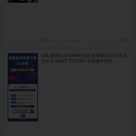
套曲包
7 月前
30
20
638_爆燃阁 [140BPM] 独家推荐爆款 ID 打造无
空拍 BOUNCE TECHNO 穿插轰炸思路