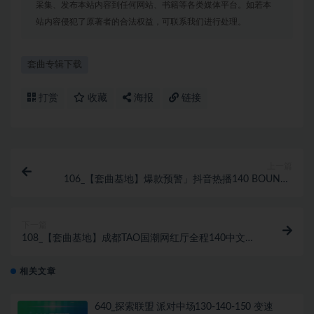
采集、发布本站内容到任何网站、书籍等各类媒体平台。如若本
站内容侵犯了原著者的合法权益，可联系我们进行处理。
套曲专辑下载
打赏
收藏
海报
链接
上一篇
106_【套曲基地】爆款预警」抖音热播140 BOUNCE
ID SET 全新中英文弹跳思路 (含开场视频素材)
下一篇
108_【套曲基地】成都TAO国潮网红厅全程140中文
Remix 含ID Bounce现场实战
相关文章
640_探索联盟 派对中场130-140-150 变速