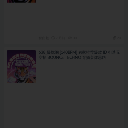
套曲包
7 月前
30
20
638_爆燃阁 [140BPM] 独家推荐爆款 ID 打造无
空拍 BOUNCE TECHNO 穿插轰炸思路