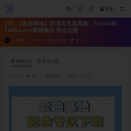
登录
全部
107_【套曲基地】宾演出主流思路，Techno转
140Bounce极限输出 带点位图
套曲包
2 年前
0
19
30
详情介绍
常见问题
当前位置：
首页
套曲基地
套曲包
正文