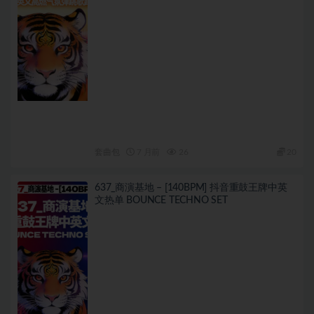
套曲包
7 月前
26
20
637_商演基地 – [140BPM] 抖音重鼓王牌中英
文热单 BOUNCE TECHNO SET