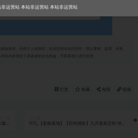
站非运营站 本站非运营站 本站非运营站
站原创发布。任何个人或组织，在未征得本站同意时，禁止复制、盗用、采集、
若本站内容侵犯了原著者的合法权益，可联系我们进行处理。
打赏
收藏
海报
链接
上一篇
下一篇
0大爆炸
073_【套曲基地】【拒绝撞歌】九月最新定制 绝对
气氛弹跳
精品思路140Bounce 中英文热单ID