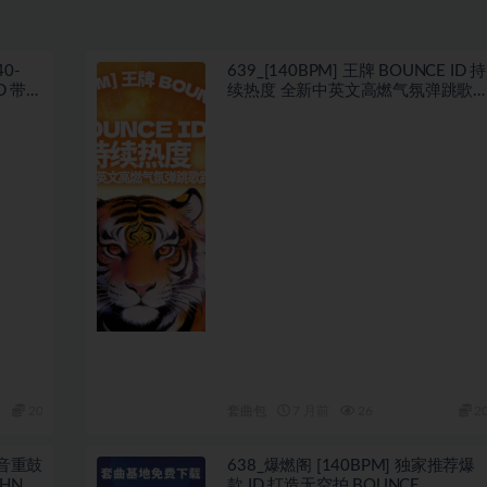
0-
639_[140BPM] 王牌 BOUNCE ID 持
带开
续热度 全新中英文高燃气氛弹跳歌
路
20
套曲包
7 月前
26
2
抖音重鼓
638_爆燃阁 [140BPM] 独家推荐爆
HNO
款 ID 打造无空拍 BOUNCE