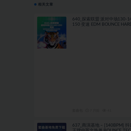
相关文章
640_探索联盟 派对中场130-14
150 变速 EDM BOUNCE HARD 
场视频私改思路
套曲包
7 月前
41
637_商演基地 – [140BPM] 
王牌中英文热单 BOUNCE TEC