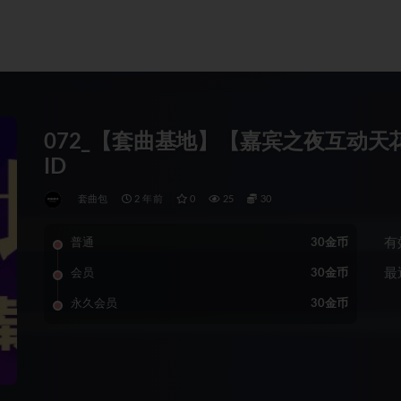
072_【套曲基地】【嘉宾之夜互动天花
ID
套曲包
2 年前
0
25
30
有
普通
30金币
最
会员
30金币
永久会员
30金币