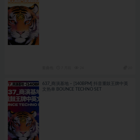
套曲包
7 月前
26
20
637_商演基地 – [140BPM] 抖音重鼓王牌中英
文热单 BOUNCE TECHNO SET