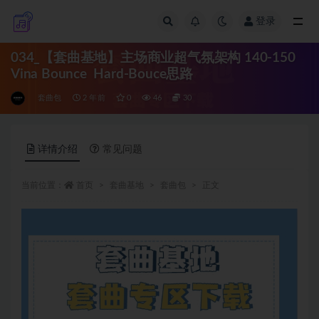
登录
全部
034_【套曲基地】主场商业超气氛架构 140-150
Vina Bounce Hard-Bouce思路
套曲包
2 年前
0
46
30
详情介绍
常见问题
当前位置：
首页
套曲基地
套曲包
正文