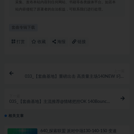
采集、发布本站内容到任何网站、书籍等各类媒体平台。如若本
站内容侵犯了原著者的合法权益，可联系我们进行处理。
套曲专辑下载
打赏
收藏
海报
链接
上一篇
033_【套曲基地】重磅出击 高质量主场140NEW 叼炸
天重鼓一路飙升 双重元素私改ID
下一篇
035_【套曲基地】主流推荐@情绪把控OK 140Bounce
流行热单弹跳 SET
相关文章
640_探索联盟 派对中场130-140-150 变速