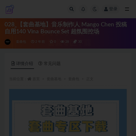
登录
全部
028_【套曲基地】音乐制作人 Mango Chen 投稿
自用140 Vina Bounce Set 超氛围控场
套曲包
2 年前
0
28
30
详情介绍
常见问题
当前位置：
首页
套曲基地
套曲包
正文