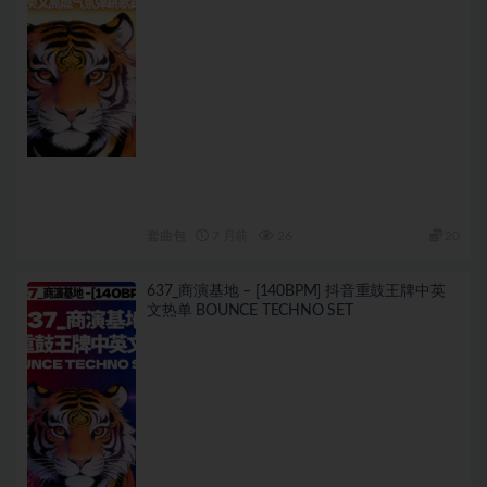
套曲包
7 月前
26
20
637_商演基地 – [140BPM] 抖音重鼓王牌中英
文热单 BOUNCE TECHNO SET