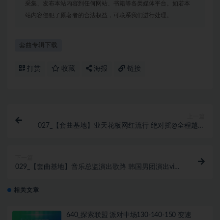
采集、发布本站内容到任何网站、书籍等各类媒体平台。如若本
站内容侵犯了原著者的合法权益，可联系我们进行处理。
套曲专辑下载
打赏
收藏
海报
链接
上一篇
027_【套曲基地】业天花板网红流行 绝对摇@全程越南
鼓140VINAHOUSE歌路
下一篇
029_【套曲基地】音乐总监演出歌路 韩国男团演出vina
bounce全程140
相关文章
640_探索联盟 派对中场130-140-150 变速