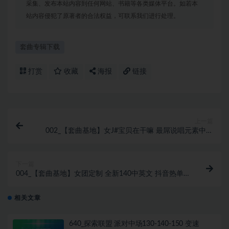
采集、发布本站内容到任何网站、书籍等各类媒体平台。如若本
站内容侵犯了原著者的合法权益，可联系我们进行处理。
套曲专辑下载
打赏
收藏
海报
链接
上一篇
002_【套曲基地】女J#宝贝在干嘛 最屌说唱元素中英
实战 140 BOUNCE Set 热舞现场弹跳思路
下一篇
004_【套曲基地】女团定制 全新140中英文 抖音热单
Vina Bounce 全新制作人品质ID
相关文章
640_探索联盟 派对中场130-140-150 变速