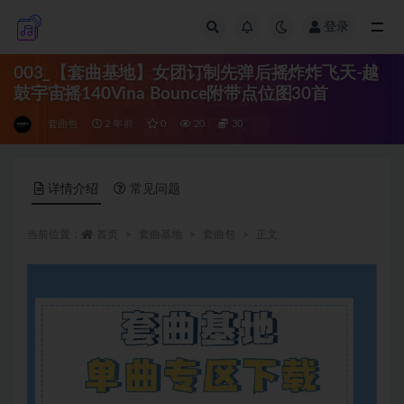
登录
全部
003_【套曲基地】女团订制先弹后摇炸炸飞天-越
鼓宇宙摇140Vina Bounce附带点位图30首
套曲包
2 年前
0
20
30
详情介绍
常见问题
当前位置：
首页
套曲基地
套曲包
正文