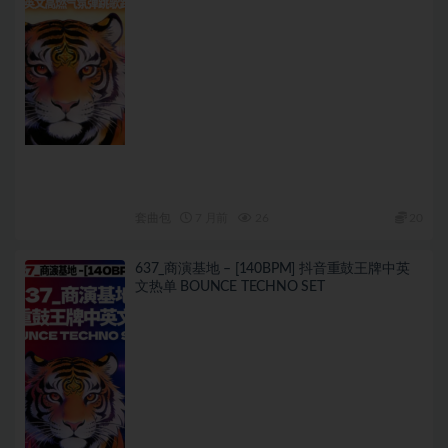
套曲包
7 月前
26
20
637_商演基地 – [140BPM] 抖音重鼓王牌中英
文热单 BOUNCE TECHNO SET