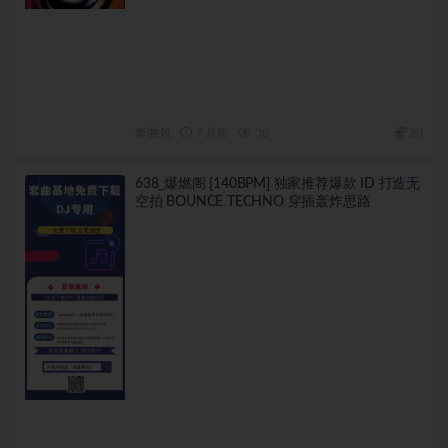
套曲包
7 月前
30
20
638_爆燃阁 [140BPM] 独家推荐爆款 ID 打造无
空拍 BOUNCE TECHNO 穿插轰炸思路