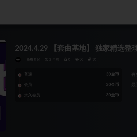
2024.4.29 【套曲基地】 独家精选整理 Du
免费专区
2 年前
0
30
30
有
普通
30金币
最
会员
30金币
永久会员
30金币