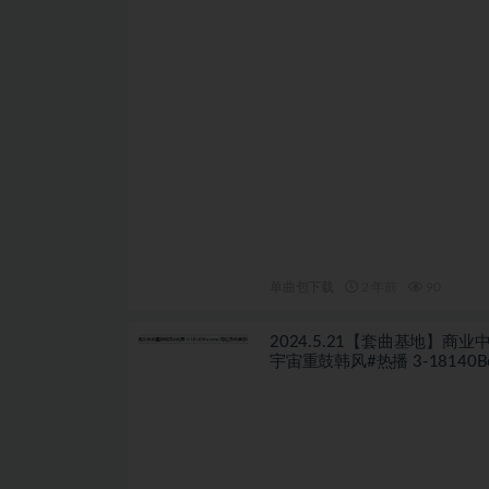
单曲包下载
2 年前
90
2024.5.21【套曲基地】商业
宇宙重鼓韩风#热播 3-18140Bo
网红单曲推荐Pack 100首 独
自购私货ID