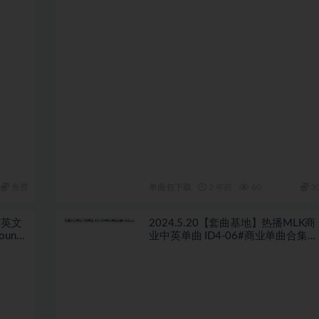
免费
单曲包下载
2 年前
60
3
中英文
2024.5.20【套曲基地】热播MLK商
unce
业中英单曲 ID4-06#商业单曲合集
家精选
140BounceTechno 中英文70首+