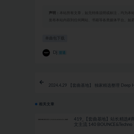
声明：
本站所有文章，如无特殊说明或标注，均为本
发布本站内容到任何网站、书籍等各类媒体平台。如
单曲包下载
Dj
普通
2024.4.29 【套曲基地】 独家精选整理 Deep H
Nu 
相关文章
419_【套曲基地】站长精选#
文主流 140 BOUNCE&Techno
量纯英文单曲90首PACK强推