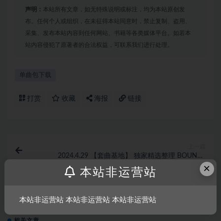
声明：
本站所有文章，如无特殊说明或标注，均为本站原创发
布。任何个人或组织，在未征得本站同意时，禁止复制、盗用、
采集、发布本站内容到任何网站、书籍等各类媒体平台。如若本
站内容侵犯了原著者的合法权益，可联系我们进行处理。
单曲包下载
打赏
收藏
海报
链接
上一篇
2024.4.29 【套曲基地】 独家精选整理 BOUNCE
(BPM128-140) 102首
×
本站非运营站
下一篇
2024.4.29 【套曲基地】 独家精选整理 Hard-Bounce
本站非运营站 本站非运营站 本站非运营站
(BPM150-160) 197首
相关文章