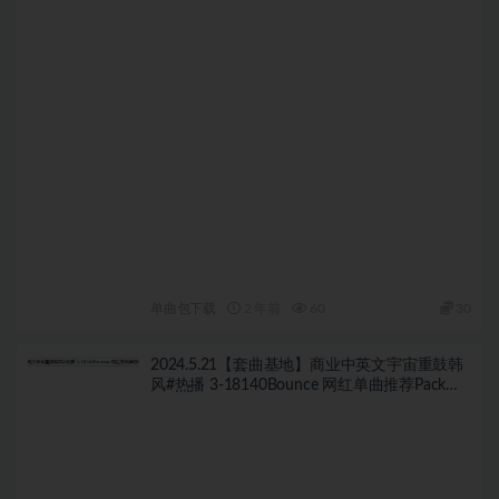
单曲包下载
2 年前
60
30
2024.5.21【套曲基地】商业中英文宇宙重鼓韩
风#热播 3-18140Bounce 网红单曲推荐Pack
100首 独家精选自购私货ID