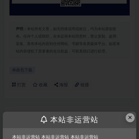
声明：
本站所有文章，如无特殊说明或标注，均为本站原创发
布。任何个人或组织，在未征得本站同意时，禁止复制、盗用、
采集、发布本站内容到任何网站、书籍等各类媒体平台。如若本
站内容侵犯了原著者的合法权益，可联系我们进行处理。
单曲包下载
打赏
收藏
海报
链接
上一篇
×
本站非运营站
2024.4.27 【套曲基地】 独家精选 HipHop·Pop私改
House Mashup Remix 210首
本站非运营站 本站非运营站 本站非运营站