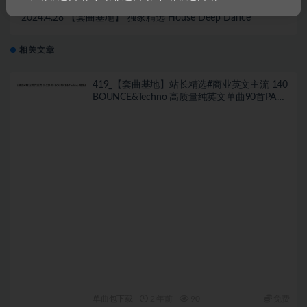
下一篇
2024.4.28 【套曲基地】 独家精选 House Deep Dance
相关文章
419_【套曲基地】站长精选#商业英文主流 140
BOUNCE&Techno 高质量纯英文单曲90首PACK
强推！
单曲包下载
2 年前
90
免费